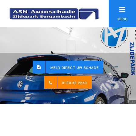
MENU
MELD DIRECT UW SCHADE
0180 68 2263