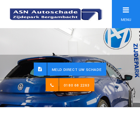
MENU
MELD DIRECT UW SCHADE
0180 68 2263