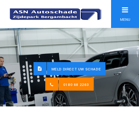
MENU
MELD DIRECT UW SCHADE
0180 68 2263