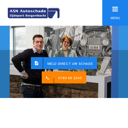
MENU
MELD DIRECT UW SCHADE
0180 68 2263