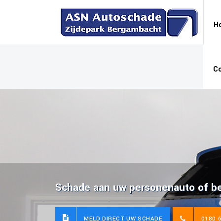
H
C
Schade aan uw personenauto of be
MELD DIRECT UW SCHADE
0180 