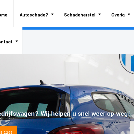
ome
Autoschade?
Schadeherstel
Overig
ontact
drijfswagen? Wij helpen u snel weer op weg!
68 2263