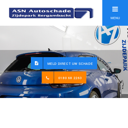
MENU
MELD DIRECT UW SCHADE
0180 68 2263