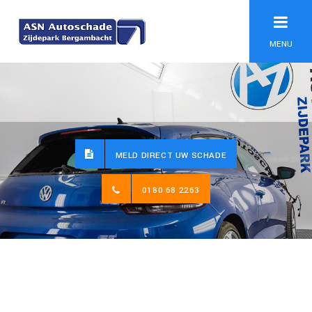
MENU
MELD DIRECT UW SCHADE
0180 68 2263